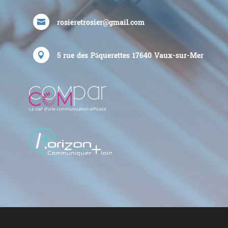
rosieretrosier@gmail.com

5 rue des Pâquerettes
17640
Vaux-sur-Mer
