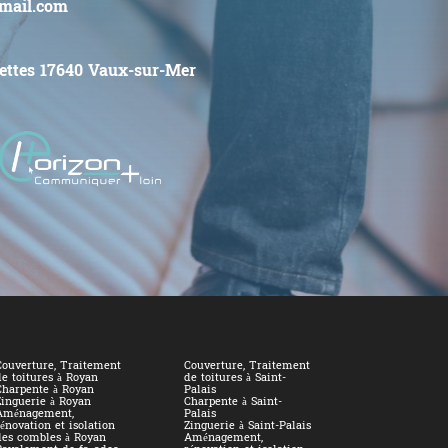
gmail.com
ettes
17640
Vaux-sur-Mer
Couverture, Traitement
Couverture, Traitement
e toitures à Royan
de toitures à Saint-
Charpente à Royan
Palais
Zinguerie à Royan
Charpente à Saint-
Aménagement,
Palais
énovation et isolation
Zinguerie à Saint-Palais
des combles à Royan
Aménagement,