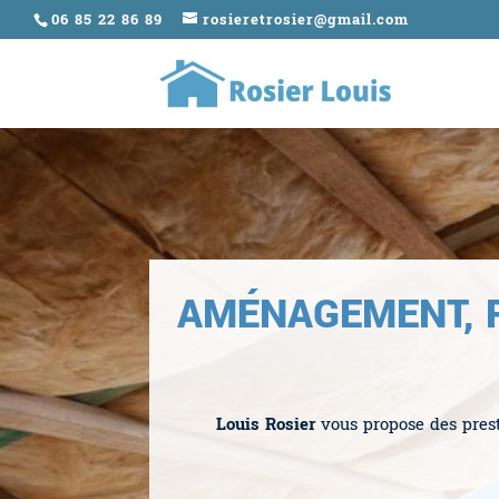
06 85 22 86 89
rosieretrosier@gmail.com
AMÉNAGEMENT, R
Louis Rosier
vous propose des presta