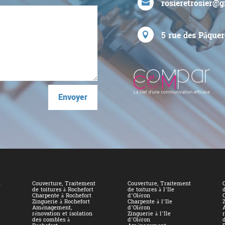
rosieretrosier@

5 rue des Pâquer

Envoyer
t
Couverture, Traitement
Couverture, Traitement
de toitures à Rochefort
de toitures à l’Ile
d
Charpente à Rochefort
d’Oléron
Zinguerie à Rochefort
Charpente à l’Ile
Aménagement,
d’Oléron
rénovation et isolation
Zinguerie à l’Ile
r
des combles à
d’Oléron