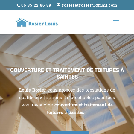
06 85 22 86 89
rosieretrosier@gmail.com
COUVERTURE ET TRAITEMENT DE TOITURES À
SAINTES
Louis Rosier
vous propose des prestations de
qualité aux finitions irréprochables pour tous
vos travaux de
couverture et traitement de
toitures à Saintes
.