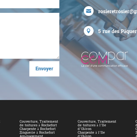
rosieretrosier@

5 rue des Pâquer

Envoyer
t
Couverture, Traitement
Couverture, Traitement
de toitures à Rochefort
de toitures à l’Ile
d
Charpente à Rochefort
d’Oléron
Zinguerie à Rochefort
Charpente à l’Ile
Aménagement,
d’Oléron