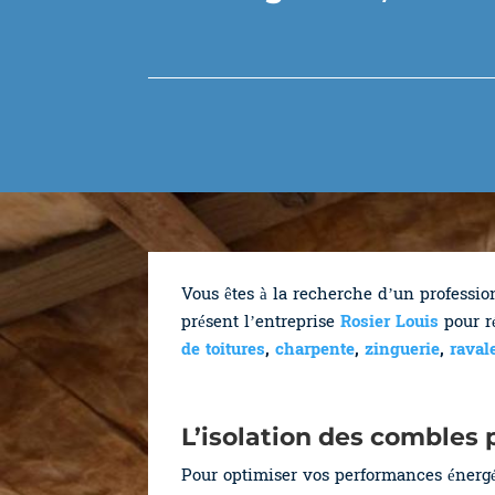
Vous êtes à la recherche d’un professi
présent l’entreprise
Rosier Louis
pour r
de toitures
,
charpente
,
zinguerie
,
raval
L’isolation des combles
Pour optimiser vos performances énergéti