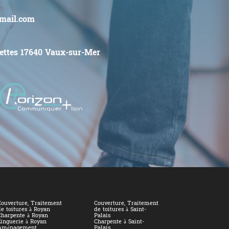
gmail.com
ettes
17640
Vaux-sur-Mer
Couverture, Traitement
Couverture, Traitement
e toitures à Royan
de toitures à Saint-
Charpente à Royan
Palais
Zinguerie à Royan
Charpente à Saint-
Aménagement,
Palais