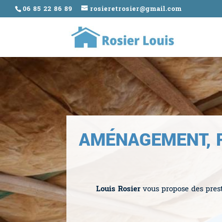
06 85 22 86 89
rosieretrosier@gmail.com
AMÉNAGEMENT, R
Louis Rosier
vous propose des presta